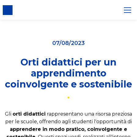
er i cookie
07/08/2023
Orti didattici per un
apprendimento
coinvolgente e sostenibile
Gli
orti didattici
rappresentano una risorsa preziosa
per le scuole, offrendo agli studenti l'opportunità di
apprendere in modo pratico, coinvolgente e
sostenibile.
Questi spazi verdi, realizzati all'interno