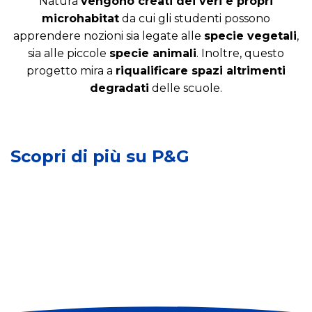
Natura
vengono creati dei veri e propri
c
microhabitat
da cui gli studenti possono
a
apprendere nozioni sia legate alle
specie vegetali
,
z
i
sia alle piccole
specie animali
. Inoltre, questo
o
progetto mira a
riqualificare spazi altrimenti
n
degradati
delle scuole.
S
e
v
a
i
u
l
A
n
u
Scopri di più su P&G
u
c
p
l
o
p
e
n
o
N
s
s
a
u
o
t
m
s
u
o
t
r
r
e
a
e
n
s