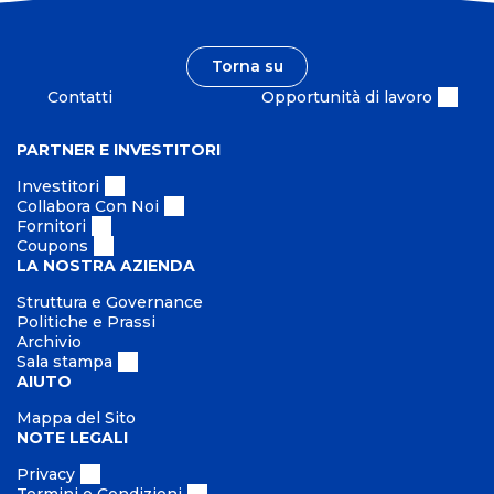
i
p
b
o
i
Torna su
n
l
s
Contatti
Opportunità di lavoro
e
a
b
PARTNER E INVESTITORI
i
Investitori
l
Collabora Con Noi
e
Fornitori
Coupons
LA NOSTRA AZIENDA
Struttura e Governance
Politiche e Prassi
Archivio
Sala stampa
AIUTO
Mappa del Sito
NOTE LEGALI
Privacy