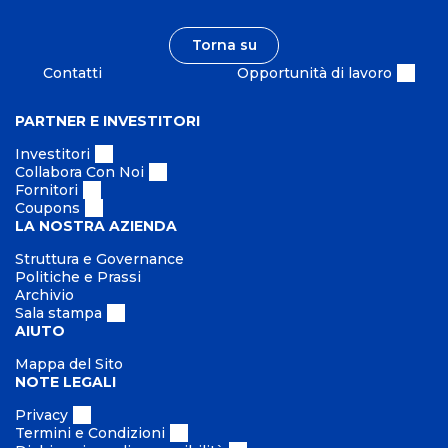
e
i
b
t
i
Torna su
à
l
Contatti
Opportunità di lavoro
e
PARTNER E INVESTITORI
Investitori
Collabora Con Noi
Fornitori
Coupons
LA NOSTRA AZIENDA
Struttura e Governance
Politiche e Prassi
Archivio
Sala stampa
AIUTO
Mappa del Sito
NOTE LEGALI
Privacy
Termini e Condizioni