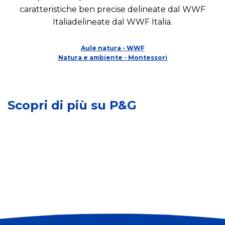
caratteristiche ben precise delineate dal WWF
Italiadelineate dal WWF Italia.
I
m
Aule natura - WWF
p
S
Natura e ambiente - Montessori
a
v
L
t
i
e
t
l
n
o
u
Scopri di più su P&G
o
s
p
s
u
p
t
l
o
r
l
s
e
e
o
m
c
s
a
o
t
r
m
e
c
u
n
h
n
i