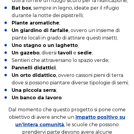
utili a fornire un luogo sicuro per la nidificazione;
Bat box
, sempre in legno, ideate per il rifugio
durante la notte dei pipistrelli;
Piante aromatiche
;
Un giardino di farfalle
, ovvero un insieme di
piante locali in grado di attirare questi insetti;
Uno stagno o un laghetto
;
Un gazebo
, diversi
tavoli
e
sedie
;
Sentieri che attraversano lo spazio verde;
Pannelli didattici
;
Un orto didattico
, ovvero cassoni pieni di terra
dove si possono piantare diverse tipologie di semi;
Una piccola serra
;
Un banco da lavoro
.
Dal momento che questo progetto si pone come
obiettivo di avere anche un
impatto positivo su
un’intera comunità
, le scuole che possono
prendervi parte devono avere alcune