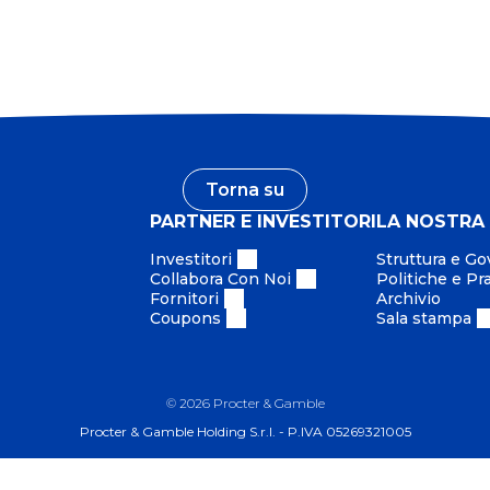
Torna su
PARTNER E INVESTITORI
LA NOSTRA
Investitori
Struttura e G
Collabora Con Noi
Politiche e Pr
Fornitori
Archivio
Coupons
Sala stampa
©
2026
Procter & Gamble
Procter & Gamble Holding S.r.l. - P.IVA 05269321005