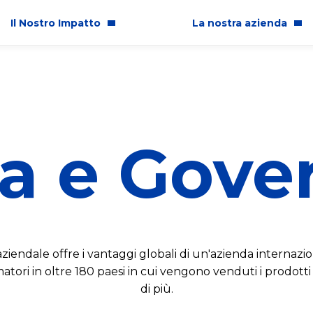
Il Nostro Impatto
La nostra azienda
per l'Italia
Chi Siamo
pioni Ogni Giorno
Storia
ra
e
Gove
tto sulle Comunità
Sedi in Italia
glianza ed Inclusione
Lavora con noi
enibilità Ambientale
Premi e Riconoscimenti
a e Professionalità Aziendale
ziendale offre i vantaggi globali di un'azienda internazion
tori in oltre 180 paesi in cui vengono venduti i prodott
di più.