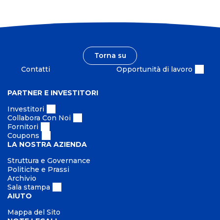
o
e
e
m
n
u
i
n
b
i
i
Torna su
t
l
à
Contatti
Opportunità di lavoro
e
PARTNER E INVESTITORI
Investitori
Collabora Con Noi
Fornitori
Coupons
LA NOSTRA AZIENDA
Struttura e Governance
Politiche e Prassi
Archivio
Sala stampa
AIUTO
Mappa del Sito