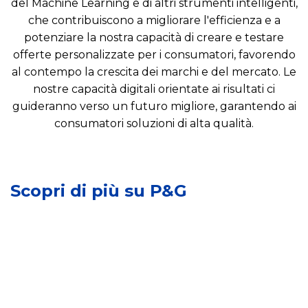
del Machine Learning e di altri strumenti intelligenti,
che contribuiscono a migliorare l'efficienza e a
potenziare la nostra capacità di creare e testare
offerte personalizzate per i consumatori, favorendo
al contempo la crescita dei marchi e del mercato. Le
nostre capacità digitali orientate ai risultati ci
I
guideranno verso un futuro migliore, garantendo ai
m
consumatori soluzioni di alta qualità.
S
p
v
a
i
I
t
l
n
t
u
Scopri di più su P&G
n
o
p
o
s
p
v
u
o
a
l
s
z
l
o
i
e
s
o
c
t
n