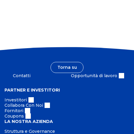
a
t
s
c
r
i
o
a
a
n
s
m
n
t
o
o
o
i
r
i
a
Torna su
Contatti
Opportunità di lavoro
PARTNER E INVESTITORI
Investitori
Collabora Con Noi
Fornitori
Coupons
LA NOSTRA AZIENDA
Struttura e Governance