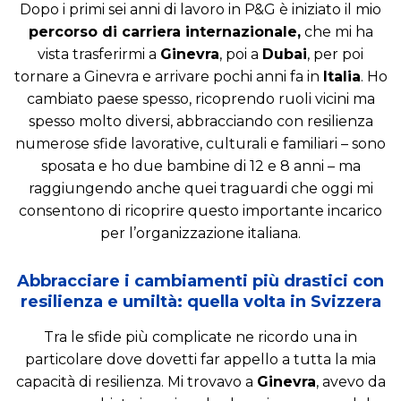
Dopo i primi sei anni di lavoro in P&G è iniziato il mio
percorso di carriera internazionale,
che mi ha
vista trasferirmi a
Ginevra
, poi a
Dubai
, per poi
tornare a Ginevra e arrivare pochi anni fa in
Italia
. Ho
cambiato paese spesso, ricoprendo ruoli vicini ma
spesso molto diversi, abbracciando con resilienza
numerose sfide lavorative, culturali e familiari – sono
sposata e ho due bambine di 12 e 8 anni – ma
raggiungendo anche quei traguardi che oggi mi
consentono di ricoprire questo importante incarico
per l’organizzazione italiana.
Abbracciare i cambiamenti più drastici con
resilienza e umiltà: quella volta in Svizzera
Tra le sfide più complicate ne ricordo una in
particolare dove dovetti far appello a tutta la mia
capacità di resilienza. Mi trovavo a
Ginevra
, avevo da