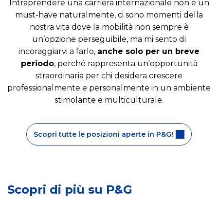
Intraprendere una carriera internazionale non è un
must-have naturalmente, ci sono momenti della
nostra vita dove la mobilità non sempre è
un’opzione perseguibile, ma mi sento di
incoraggiarvi a farlo,
anche solo per un breve
periodo
, perché rappresenta un'opportunità
straordinaria per chi desidera crescere
professionalmente e personalmente in un ambiente
stimolante e multiculturale.
Scopri tutte le posizioni aperte in P&G!
L
L
a
a
v
Scopri di più su P&G
n
C
o
o
h
r
s
i