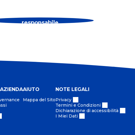
Educazione a un consumo
responsabile
 AZIENDA
AIUTO
NOTE LEGALI
overnance
Mappa del Sito
Privacy
assi
Termini e Condizioni
Dichiarazione di accessibilità
I Miei Dati