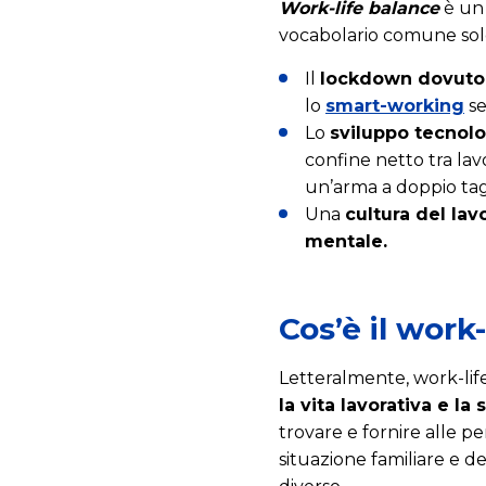
Work-life balance
è un 
vocabolario comune solo 
Il
lockdown dovuto 
lo
smart-working
se
Lo
sviluppo tecnol
confine netto tra la
un’arma a doppio ta
Una
cultura del lav
mentale.
Cos’è il work
Letteralmente, work-life
la vita lavorativa e l
trovare e fornire alle p
situazione familiare e d