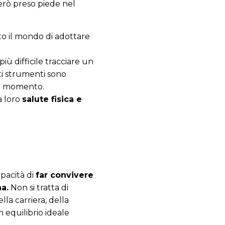
erò preso piede nel
to il mondo di adottare
ù difficile tracciare un
ti strumenti sono
ue momento.
a loro
salute fisica e
capacità di
far convivere
na.
Non si tratta di
la carriera, della
 equilibrio ideale