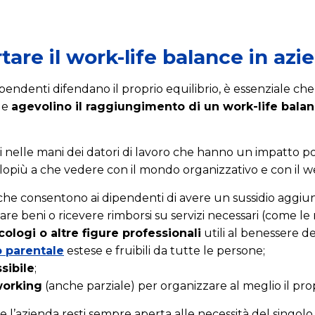
are il work-life balance in azi
pendenti difendano il proprio equilibrio, è essenziale ch
o e
agevolino il raggiungimento di un work-life bala
i nelle mani dei datori di lavoro che hanno un impatto posi
opiù a che vedere con il mondo organizzativo e con il we
he consentono ai dipendenti di avere un sussidio aggiunt
are beni o ricevere rimborsi su servizi necessari (come le 
cologi o altre figure professionali
utili al benessere de
 parentale
estese e fruibili da tutte le persone;
ssibile
;
working
(anche parziale) per organizzare al meglio il pr
e l’azienda resti sempre aperta alle necessità del singol