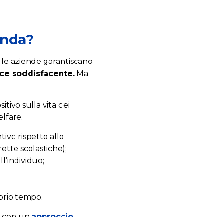
enda?
e le aziende garantiscano
nce soddisfacente.
Ma
tivo sulla vita dei
lfare.
ivo rispetto allo
rette scolastiche);
ll’individuo;
oprio tempo.
o, con un
approccio