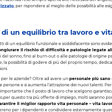
lizzato
, per rispondere al meglio delle possibilità alle es
di un equilibrio tra lavoro e vit
fetti di un equilibrio funzionale e soddisfacente sono evid
ngiurare il rischio di difficoltà e patologie legate al
i del sonno, fino al burn-out o alle patologie di origine ps
la possibilità di godere di più del proprio tempo, dedican
oni.
i per le aziende? Oltre ad avere un
personale più sano 
 persone e si aumenta l’attrazione dei nuovi talenti. Per i
mportante che il posto di lavoro che scelgono garantisc
oro,per questo tra più offerte di impiego, molti saranno por
antire il miglior rapporto vita personale – vita lavor
sereno per i dipendenti e condividere esternamente que