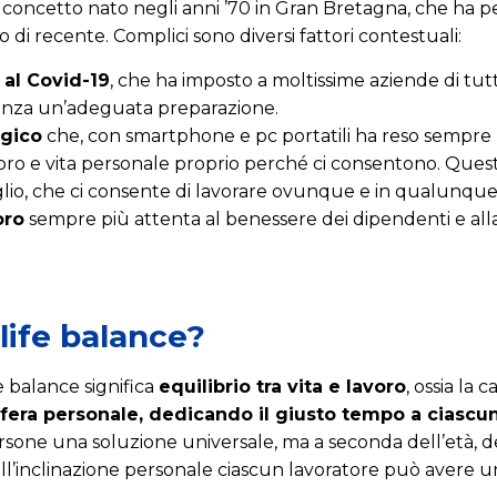
concetto nato negli anni ’70 in Gran Bretagna, che ha p
di recente. Complici sono diversi fattori contestuali:
al Covid-19
, che ha imposto a moltissime aziende di tut
nza un’adeguata preparazione.
ogico
che, con smartphone e pc portatili ha reso sempre pi
voro e vita personale proprio perché ci consentono. Ques
glio, che ci consente di lavorare ovunque e in qualunq
oro
sempre più attenta al benessere dei dipendenti e all
-life balance?
 balance significa
equilibrio tra vita e lavoro
, ossia la 
a sfera personale, dedicando il giusto tempo a ciascu
ersone una soluzione universale, ma a seconda dell’età, del
ell’inclinazione personale ciascun lavoratore può avere un