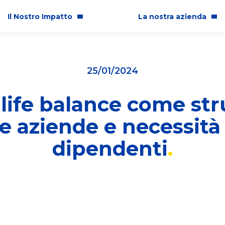
Il Nostro Impatto
La nostra azienda
per l'Italia
Chi Siamo
25/01/2024
pioni Ogni Giorno
Storia
-life balance come s
tto sulle Comunità
Sedi in Italia
le aziende e necessità 
glianza ed Inclusione
Lavora con noi
dipendenti
enibilità Ambientale
Premi e Riconoscimenti
a e Professionalità Aziendale