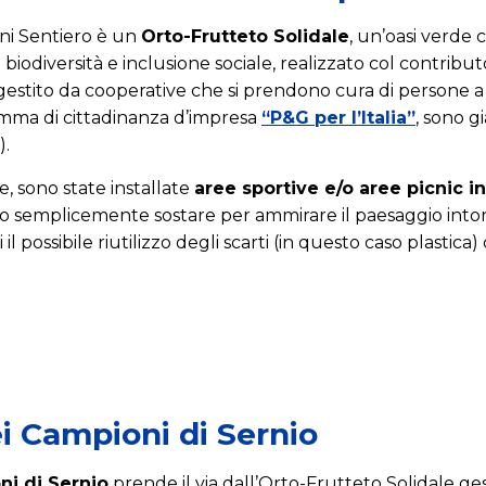
ni Sentiero è un
Orto-Frutteto Solidale
, un’oasi verde 
biodiversità e inclusione sociale, realizzato col contribu
gestito da cooperative che si prendono cura di persone a r
ramma di cittadinanza d’impresa
“P&G per l’Italia”
, sono g
).
e, sono state installate
aree sportive e/o aree picnic in 
co o semplicemente sostare per ammirare il paesaggio int
l possibile riutilizzo degli scarti (in questo caso plastic
ei Campioni di Sernio
ni di Sernio
prende il via dall’Orto-Frutteto Solidale ges