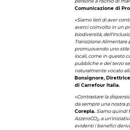
persone a rischio di margi
Comunicazione di Proc
«Siamo lieti di aver con
averci coinvolto in un pr
biodiversità, dell'inclus
Transizione Alimentare pe
promuovendo uno stile di
locali, come in questo ca
pubbliche e del terzo set
naturalmente vocato alla
Bonsignore, Direttric
di Carrefour Italia.
«Contrastare la dispersio
da sempre una nostra pr
Corepla.
Siamo quindi fe
AzzeroCO
, a un'iniziat
2
evidenti i benefici deriva