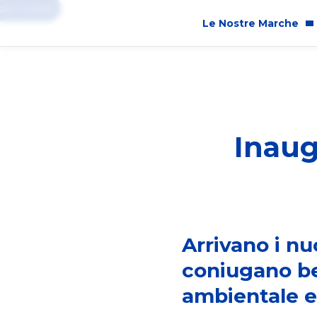
er i cookie
Le Nostre Marche
Innovazione
P&G 
Marche
Cam
Inaug
Sicurezza dei Prodotti
Impa
Ingredienti
Ugua
Cruelty Free
Sost
Etic
Arrivano i nu
coniugano ben
ambientale e 