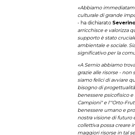
«Abbiamo immediatamente
culturale di grande imp
- ha dichiarato
Severino
arricchisce e valorizza q
supporto è stato crucial
ambientale e sociale. Si
significativo per la comun
«A Sernio abbiamo trova
grazie alle risorse - no
siamo felici di avviare 
bisogno di progettualità 
benessere psicofisico e 
Campioni" e l'"Orto-Frutt
benessere umano e promo
nostra visione di futuro
collettiva possa creare i
maggiori risorse in tal