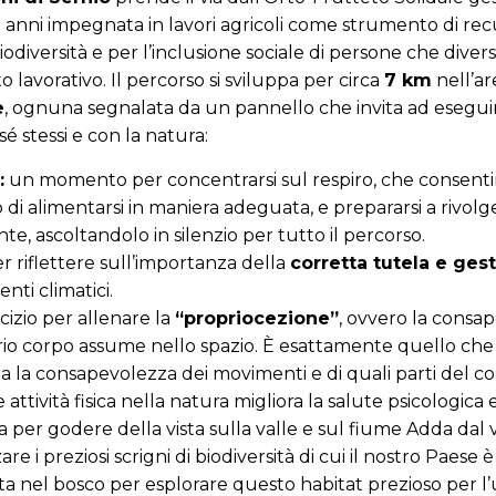
a anni impegnata in lavori agricoli come strumento di rec
iodiversità e per l’inclusione sociale di persone che di
to lavorativo. Il percorso si sviluppa per circa
7 km
nell’a
e
, ognuna segnalata da un pannello che invita ad eseguir
é stessi e con la natura:
:
un momento per concentrarsi sul respiro, che consentirà
di alimentarsi in maniera adeguata, e prepararsi a rivolg
te, ascoltandolo in silenzio per tutto il percorso.
 riflettere sull’importanza della
corretta tutela e ges
nti climatici.
izio per allenare la
“propriocezione”
, ovvero la consap
prio corpo assume nello spazio. È esattamente quello ch
nta la consapevolezza dei movimenti e di quali parti del c
attività fisica nella natura migliora la salute psicologica e 
 per godere della vista sulla valle e sul fiume Adda dal
re i preziosi scrigni di biodiversità di cui il nostro Paese 
a nel bosco per esplorare questo habitat prezioso per l