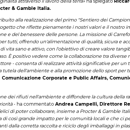
nalità attraverso il lavoro della terra»
ha spiegato
Riccar
ter & Gamble Italia.
tribuito alla realizzazione del primo "Sentiero dei Campio
ogetto che riflette pienamente i nostri valori e il nostro 
ione e del benessere delle persone. La missione di Carrefou
r tutti, offrendo un'alimentazione di qualità, sicura e acc
 vita sano e attivo, con l'obiettivo di creare valore tangi
so. È positivo vedere come la collaborazione tra diverse re
tore - consenta di realizzare attività significative per un 
 tutela dell'ambiente e alla promozione dello sport per tu
e Comunicazione Corporate e Public Affairs, Comuni
ne dei rifiuti nell'ambiente e diffondere la cultura della r
iorità
- ha commentato
Andrea Campelli, Direttore Re
lici di poter collaborare, insieme a Procter & Gamble Itali
iva di così grande impatto per le comunità locali e che ci
nti dalla corretta raccolta e riciclo degli imballaggi in plas