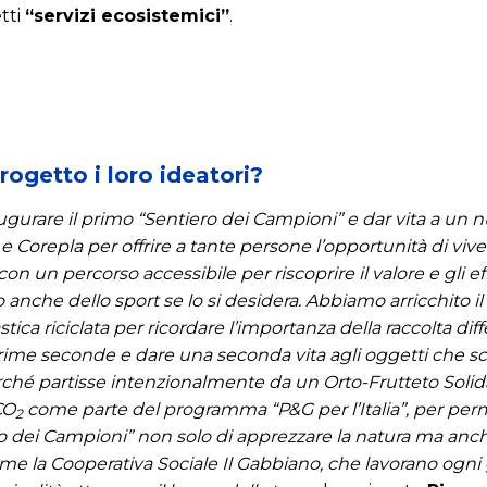
tti
“servizi ecosistemici”
.
ogetto i loro ideatori?
ugurare il primo “Sentiero dei Campioni” e dar vita a un
 e Corepla per offrire a tante persone l’opportunità di vi
on un percorso accessibile per riscoprire il valore e gli eff
do anche dello sport se lo si desidera. Abbiamo arricchito 
lastica riciclata per ricordare l’importanza della raccolta d
rime seconde e dare una seconda vita agli oggetti che s
rché partisse intenzionalmente da un Orto-Frutteto Solida
CO
come parte del programma “P&G per l’Italia”, per per
2
ero dei Campioni” non solo di apprezzare la natura ma anc
come la Cooperativa Sociale Il Gabbiano, che lavorano ogni