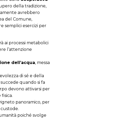
upero della tradizione,
versamente avrebbero
rea del Comune,
e semplici esercizi per
 ai processi metabolici
ere l’attenzione
tione dell’acqua
, messa
evolezza di sé e della
e succede quando si fa
orpo devono attivarsi per
fisica.
 vigneto panoramico, per
è custode.
’umanità poiché svolge