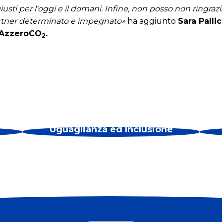
iusti per l'oggi e il domani. Infine, non posso non ringra
artner determinato e impegnato»
ha aggiunto
Sara Palli
i AzzeroCO
.
2
Uguaglianza ed Inclusione