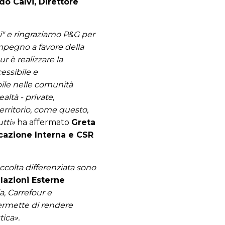
do Calvi, Direttore
ni" e ringraziamo P&G per
impegno a favore della
r è realizzare la
essibile e
bile nelle comunità
altà - private,
territorio, come questo,
tti»
ha affermato
Greta
cazione Interna e CSR
accolta differenziata sono
lazioni Esterne
a, Carrefour e
 permette di rendere
tica».