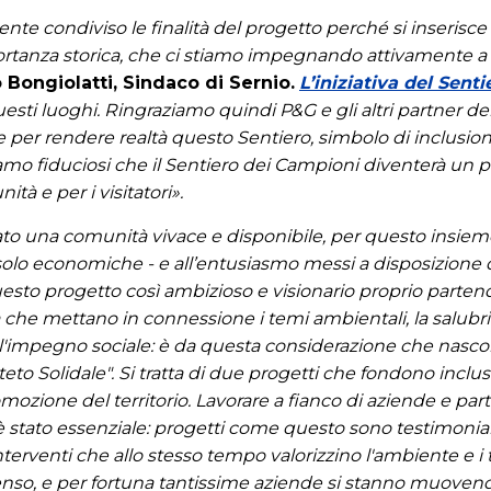
 condiviso le finalità del progetto perché si inserisce
ortanza storica, che ci stiamo impegnando attivamente a 
 Bongiolatti, Sindaco di Sernio.
L’iniziativa del Sent
uesti luoghi. Ringraziamo quindi P&G e gli altri partner del
e per rendere realtà questo Sentiero, simbolo di inclusione
amo fiduciosi che il Sentiero dei Campioni diventerà un p
ità e per i visitatori».
to una comunità vivace e disponibile, per questo insieme 
n solo economiche - e all’entusiasmo messi a disposizione
questo progetto così ambizioso e visionario proprio parten
che mettano in connessione i temi ambientali, la salubrità d
l'impegno sociale: è da questa considerazione che nascon
eto Solidale". Si tratta di due progetti che fondono inclusi
zione del territorio. Lavorare a fianco di aziende e par
 è stato essenziale: progetti come questo sono testimoni
nterventi che allo stesso tempo valorizzino l'ambiente e i t
 senso, e per fortuna tantissime aziende si stanno muov