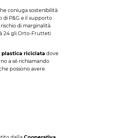
che coniuga sostenibilità
to di P&G e il supporto
ischio di marginalità
ià 24 gli Orto-Frutteti
plastica riciclata
dove
orno a sé richiamando
a) che possono avere
tito dalla
Cooperativa