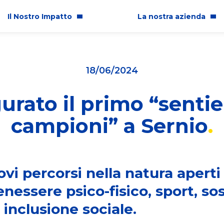
Il Nostro Impatto
La nostra azienda
per l'Italia
Chi Siamo
18/06/2024
pioni Ogni Giorno
Storia
urato il primo “sentie
tto sulle Comunità
Sedi in Italia
campioni” a Sernio
glianza ed Inclusione
Lavora con noi
enibilità Ambientale
Premi e Riconoscimenti
a e Professionalità Aziendale
ovi percorsi nella natura aperti
essere psico-fisico, sport, sos
inclusione sociale.