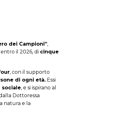
iero dei Campioni”
,
entro il 2026, di
cinque
four
, con il supporto
rsone di ogni età.
Essi
 sociale
, e si ispirano al
 dalla Dottoressa
a natura e la