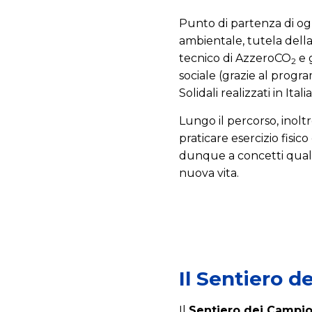
Punto di partenza di og
ambientale, tutela della 
tecnico di AzzeroCO
e 
2
sociale (grazie al prog
Solidali realizzati in Italia
Lungo il percorso, inoltr
praticare esercizio fisi
dunque a concetti quali i
nuova vita.
Il Sentiero d
Il
Sentiero dei Campio