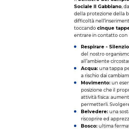
Sociale Il Gabbiano
, d
della protezione della b
difficoltà nell’inserimen
toccando
cinque tapp
entrare in contatto con s
Respirare - Silenzio
del nostro organismo 
all’ambiente circostan
Acqua:
una tappa per
a rischio dai cambiame
Movimento:
un eserc
posizione che il pro
attività fisica: aume
permetterli. Svolgere 
Belvedere:
una sosta
riscoprire ed apprezza
Bosco:
ultima fermat