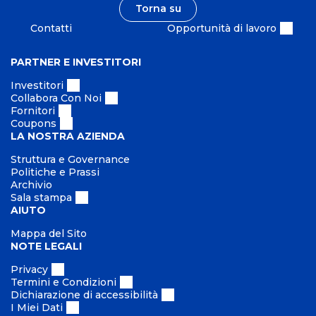
i
i
Torna su
à
o
t
Contatti
Opportunità di lavoro
n
à
e
PARTNER E INVESTITORI
Investitori
Collabora Con Noi
Fornitori
Coupons
LA NOSTRA AZIENDA
Struttura e Governance
Politiche e Prassi
Archivio
Sala stampa
AIUTO
Mappa del Sito
NOTE LEGALI
Privacy
Termini e Condizioni
Dichiarazione di accessibilità
I Miei Dati