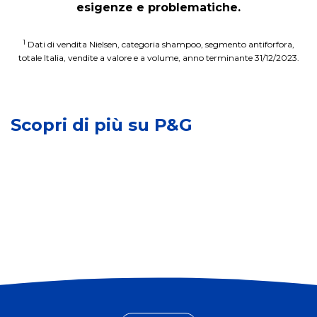
esigenze e problematiche.
U
P
g
e
u
1
Dati di vendita Nielsen, categoria shampoo, segmento antiforfora,
I
r
a
totale Italia, vendite a valore e a volume, anno terminante 31/12/2023.
m
s
g
p
o
l
a
n
i
t
e
Scopri di più su P&G
a
t
c
n
o
o
z
s
n
a
u
D
e
l
i
d
l
s
I
e
a
n
c
b
c
o
i
l
m
l
u
u
i
s
n
t