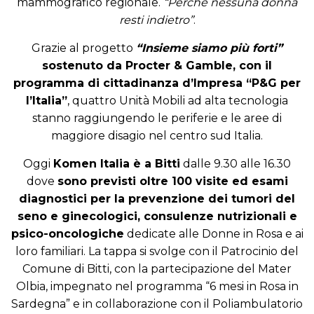
mammografico regionale.
“Perché nessuna donna
resti indietro”
.
Grazie al progetto
“Insieme siamo più forti”
sostenuto da Procter & Gamble, con il
programma di cittadinanza d’Impresa “P&G per
l’Italia”
, quattro Unità Mobili ad alta tecnologia
stanno raggiungendo le periferie e le aree di
maggiore disagio nel centro sud Italia.
Oggi
Komen Italia è a Bitti
dalle 9.30 alle 16.30
dove
sono previsti oltre 100 visite ed esami
diagnostici per la prevenzione dei tumori del
seno e ginecologici, consulenze nutrizionali e
psico-oncologiche
dedicate alle Donne in Rosa e ai
loro familiari. La tappa si svolge con il Patrocinio del
Comune di Bitti, con la partecipazione del Mater
Olbia, impegnato nel programma “6 mesi in Rosa in
Sardegna” e in collaborazione con il Poliambulatorio