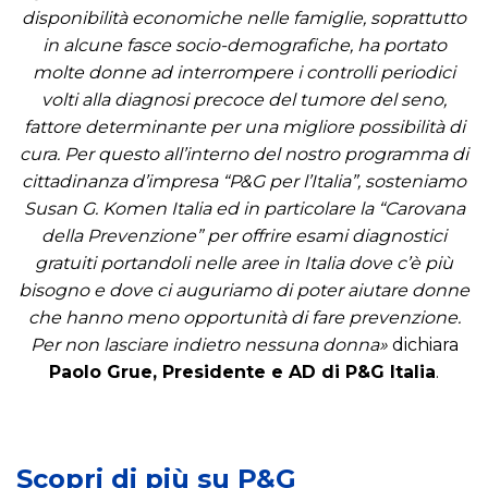
disponibilità economiche nelle famiglie, soprattutto
in alcune fasce socio-demografiche, ha portato
molte donne ad interrompere i controlli periodici
volti alla diagnosi precoce del tumore del seno,
fattore determinante per una migliore possibilità di
cura. Per questo all’interno del nostro programma di
cittadinanza d’impresa “P&G per l’Italia”, sosteniamo
Susan G. Komen Italia ed in particolare la “Carovana
della Prevenzione” per offrire esami diagnostici
gratuiti portandoli nelle aree in Italia dove c’è più
bisogno e dove ci auguriamo di poter aiutare donne
I
che hanno meno opportunità di fare prevenzione.
m
Per non lasciare indietro nessuna donna»
dichiara
p
Paolo Grue, Presidente e AD di P&G Italia
S
.
a
v
L
t
i
e
t
l
n
o
u
Scopri di più su P&G