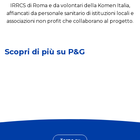
I
IRRCS di Roma e da volontari della Komen Italia,
m
affiancati da personale sanitario di istituzioni locali e
p
associazioni non profit che collaborano al progetto.
S
a
v
L
t
i
e
t
l
n
o
u
Scopri di più su P&G
o
s
p
s
u
p
t
l
o
r
l
s
e
e
o
m
c
s
a
o
t
r
m
e
c
u
n
h
n
i
e
i
b
t
i