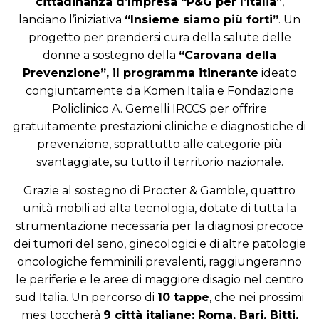
cittadinanza d’Impresa “P&G per l’Italia”
,
lanciano l’iniziativa
“Insieme siamo più forti”
. Un
progetto per prendersi cura della salute delle
donne a sostegno della
“Carovana della
Prevenzione”, il programma itinerante
ideato
congiuntamente da Komen Italia e Fondazione
Policlinico A. Gemelli IRCCS per offrire
gratuitamente prestazioni cliniche e diagnostiche di
prevenzione, soprattutto alle categorie più
svantaggiate, su tutto il territorio nazionale.
Grazie al sostegno di Procter & Gamble, quattro
unità mobili ad alta tecnologia, dotate di tutta la
strumentazione necessaria per la diagnosi precoce
dei tumori del seno, ginecologici e di altre patologie
oncologiche femminili prevalenti, raggiungeranno
le periferie e le aree di maggiore disagio nel centro
sud Italia. Un percorso di
10 tappe
, che nei prossimi
mesi toccherà
9 città italiane: Roma, Bari, Bitti,