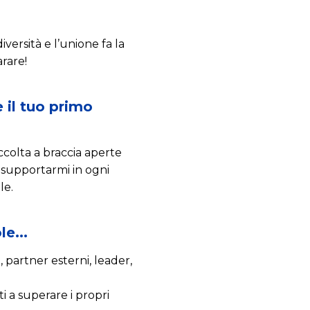
versità e l’unione fa la
rare!
e il tuo primo
colta a braccia aperte
r supportarmi in ogni
le.
e...
 partner esterni, leader,
i a superare i propri