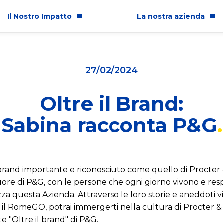
Il Nostro Impatto
La nostra azienda
per l'Italia
Chi Siamo
27/02/2024
pioni Ogni Giorno
Storia
Oltre il Brand:
tto sulle Comunità
Sedi in Italia
Sabina racconta P&G
glianza ed Inclusione
Lavora con noi
enibilità Ambientale
Premi e Riconoscimenti
a e Professionalità Aziendale
n brand importante e riconosciuto come quello di Proct
re di P&G, con le persone che ogni giorno vivono e res
za questa Azienda. Attraverso le loro storie e aneddoti vi
il RomeGO, potrai immergerti nella cultura di Procter &
 "Oltre il brand" di P&G.