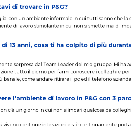
avi di trovare in P&G?
lia, con un ambiente informale in cui tutti sanno che la di
nte di lavoro stimolante in cui non si smette mai di impa
di 13 anni, cosa ti ha colpito di più durant
mente sorpresa dal Team Leader del mio gruppo! Mi ha ac
zione tutto il giorno per farmi conoscere i colleghi e pe
ù banale, come andare ritirare il pc ed il telefono azienda
ere l’ambiente di lavoro in P&G con 3 parol
n c’è un giorno in cui non si impari qualcosa da colleghi,
i vivono continue interazioni e si è continuamente portat