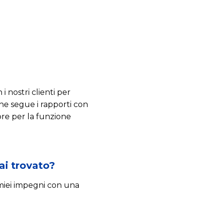
i nostri clienti per
he segue i rapporti con
pre per la funzione
ai trovato?
i miei impegni con una