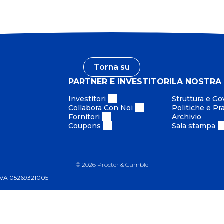
Torna su
PARTNER E INVESTITORI
LA NOSTRA
Investitori
Struttura e G
Collabora Con Noi
Politiche e Pr
Fornitori
Archivio
Coupons
Sala stampa
©
2026
Procter & Gamble
P.IVA 05269321005