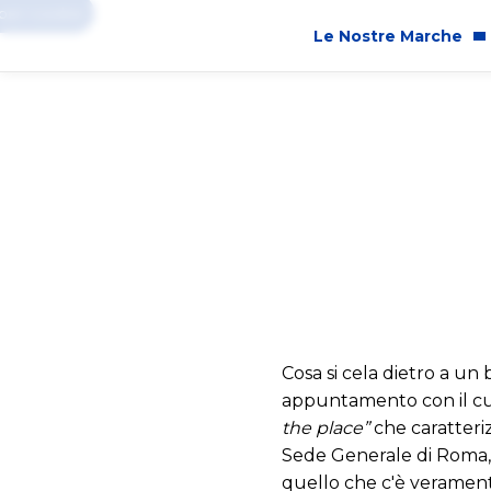
er i cookie
Le Nostre Marche
Innovazione
P&G 
Marche
Cam
Sicurezza dei Prodotti
Impa
Ingredienti
Ugua
Cruelty Free
Sost
Etic
Cosa si cela dietro a u
appuntamento con il cuo
the place”
che caratteriz
Sede Generale di Roma, 
quello che c'è veramente