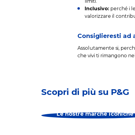
limiti.
Inclusivo:
perché i l
valorizzare il contri
Consiglieresti ad 
Assolutamente si, perché
che vivi ti rimangono ne
Scopri di più su P&G
Le nostre marche iconiche